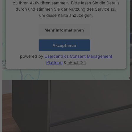
zu Ihren Aktivitäten sammeln. Bitte lesen Sie die Details
durch und stimmen Sie der Nutzung des Service zu,
um diese Karte anzuzeigen.
Mehr Informationen
Akzeptieren
powered by
Usercentrics Consent Management
Platform
&
eRecht24
Cookie-Einstellungen
|
Impressum
|
Datenschutz
© Schreinerei Menzl macht Träume wahr - 2026
Mobile Menu Toggle
Home
Unsere Schreinerei
Produkte
Produkte
Innenbereich