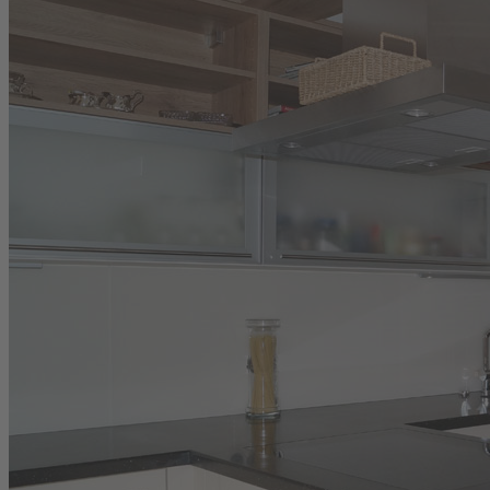
Vorheriger Beitrag: Wohn- und Essbereich
Zurück
Wir sind für Sie da
Schreinerei Menzl
Hölkering 5b
93080 Pentling/Regensburg