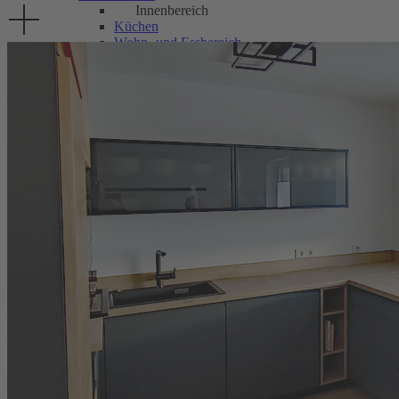
Innenbereich
Küchen
Wohn- und Essbereich
Badeinrichtungen
Einbauschränke
Wohnraumtüren-Treppen
Laden- und Thekenbau
Außenbereich
Außenbereich
Haustüren-Fenster
Gartenmöbel
Gartenhäuser
Carport und Pergola
Terrassen und Zäune
Möbelplaner
Kontakt
Impressum
Datenschutz